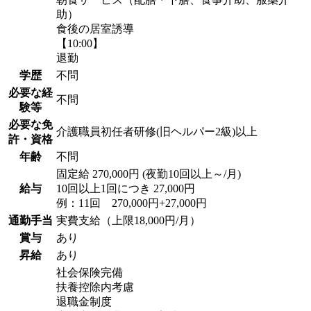
助）
食後の居室誘導
【10:00】
退勤
学歴
不問
必要な経
不問
験等
必要な免
介護職員初任者研修(旧ヘルパー2級)以上
許・資格
年齢
不問
固定給 270,000円 (夜勤10回以上～/月)
給与
10回以上1回につき 27,000円
例：11回 270,000円+27,000円
通勤手当
実費支給（上限18,000円/月）
賞与
あり
昇給
あり
社会保険完備
扶養控除内考慮
退職金制度