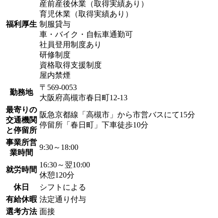
産前産後休業（取得実績あり）
育児休業（取得実績あり）
福利厚生
制服貸与
車・バイク・自転車通勤可
社員登用制度あり
研修制度
資格取得支援制度
屋内禁煙
〒569-0053
勤務地
大阪府高槻市春日町12-13
最寄りの
阪急京都線「高槻市」から市営バスにて15分
交通機関
停留所「春日町」下車徒歩10分
と停留所
事業所営
9:30～18:00
業時間
16:30～翌10:00
就労時間
休憩120分
休日
シフトによる
有給休暇
法定通り付与
選考方法
面接