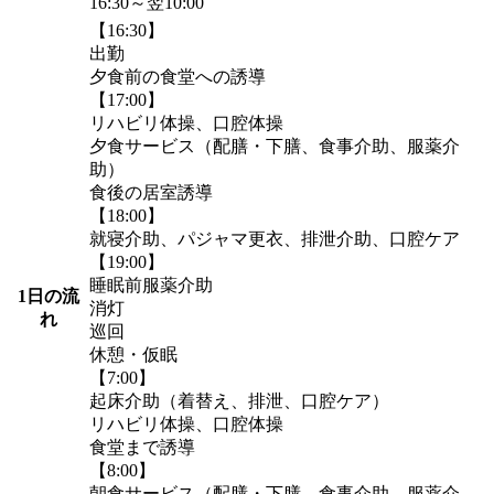
16:30～翌10:00
【16:30】
出勤
夕食前の食堂への誘導
【17:00】
リハビリ体操、口腔体操
夕食サービス（配膳・下膳、食事介助、服薬介
助）
食後の居室誘導
【18:00】
就寝介助、パジャマ更衣、排泄介助、口腔ケア
【19:00】
睡眠前服薬介助
1日の流
消灯
れ
巡回
休憩・仮眠
【7:00】
起床介助（着替え、排泄、口腔ケア）
リハビリ体操、口腔体操
食堂まで誘導
【8:00】
朝食サービス（配膳・下膳、食事介助、服薬介