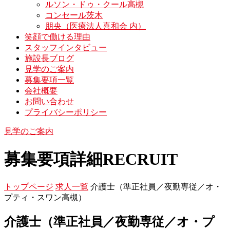
ルソン・ドゥ・クール高槻
コンセール茨木
朋央（医療法人喜和会 内）
笑顔で働ける理由
スタッフインタビュー
施設長ブログ
見学のご案内
募集要項一覧
会社概要
お問い合わせ
プライバシーポリシー
見学のご案内
募集要項詳細
RECRUIT
トップページ
求人一覧
介護士（準正社員／夜勤専従／オ・
プティ・スワン高槻）
介護士（準正社員／夜勤専従／オ・プ