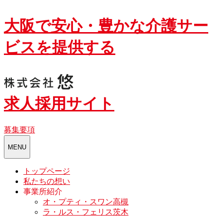
Skip
大阪で安心・豊かな介護サー
to
content
ビスを提供する
求人採用サイト
募集要項
toggle
MENU
navigation
トップページ
私たちの想い
事業所紹介
オ・プティ・スワン高槻
ラ・ルス・フェリス茨木